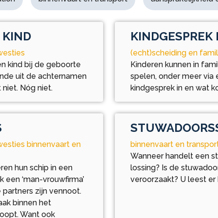
 KIND
KINDGESPREK 
westies
(echt)scheiding en famil
een kind bij de geboorte
Kinderen kunnen in famil
ande uit de achternamen
spelen, onder meer via
niet. Nóg niet.
kindgesprek in en wat ko
S
STUWADOORSS
kwesties binnenvaart en
binnenvaart en transpor
Wanneer handelt een st
ren hun schip in een
lossing? Is de stuwadoor
ok een ‘man-vrouwfirma’
veroorzaakt? U leest er 
 partners zijn vennoot.
aak binnen het
 loopt. Want ook