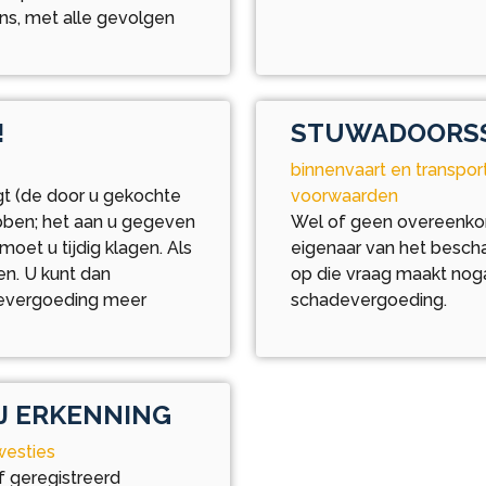
ens, met alle gevolgen
!
STUWADOORSS
binnenvaart en transpo
gt (de door u gekochte
voorwaarden
ebben; het aan u gegeven
Wel of geen overeenko
 moet u tijdig klagen. Als
eigenaar van het besch
ten. U kunt dan
op die vraag maakt noga
devergoeding meer
schadevergoeding.
J ERKENNING
westies
of geregistreerd